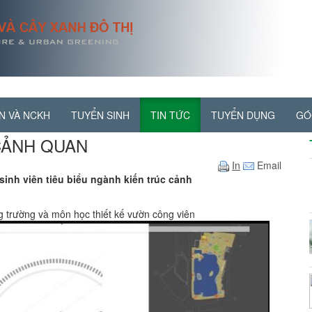
N VÀ NCKH
TUYỂN SINH
TIN TỨC
TUYỂN DỤNG
GÓ
 CẢNH QUAN
In
Email
sinh viên tiêu biểu ngành kiến trúc cảnh
 trường và môn học thiết kế vườn công viên