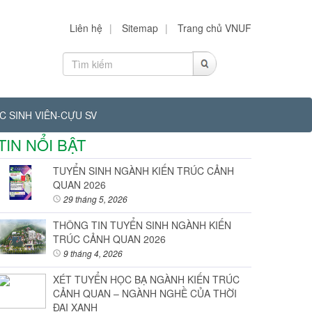
Liên hệ
|
Sitemap
|
Trang chủ VNUF
C SINH VIÊN-CỰU SV
TIN NỔI BẬT
TUYỂN SINH NGÀNH KIẾN TRÚC CẢNH
QUAN 2026
29 tháng 5, 2026
THÔNG TIN TUYỂN SINH NGÀNH KIẾN
TRÚC CẢNH QUAN 2026
9 tháng 4, 2026
XÉT TUYỂN HỌC BẠ NGÀNH KIẾN TRÚC
CẢNH QUAN – NGÀNH NGHỀ CỦA THỜI
ĐẠI XANH