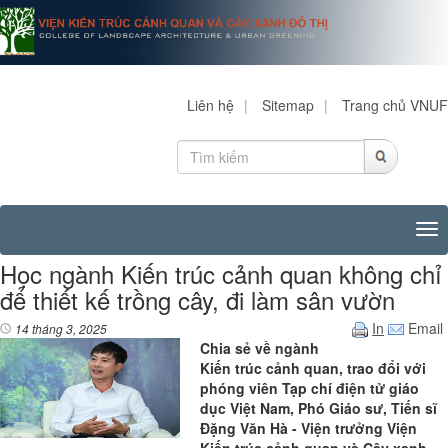
Liên hệ
|
Sitemap
|
Trang chủ VNUF
Tog
Học ngành Kiến trúc cảnh quan không chỉ
để thiết kế trồng cây, đi làm sân vườn
In
Email
14 tháng 3, 2025
Chia sẻ về ngành
Kiến trúc cảnh quan, trao đổi với
phóng viên Tạp chí điện tử giáo
dục Việt Nam, Phó Giáo sư, Tiến sĩ
Đặng Văn Hà - Viện trưởng Viện